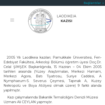
Bağlantılar
LAODIKEIA
KAZISI
Ana Sayfa
/
Çalışmalar
2005 Yılı Laodikeia kazıları; Pamukkale Üniversitesi, Fen-
Edebiyat Fakültesi, Arkeoloji Bölümü öğretim üyesi Doç.Dr.
Celal ŞİMŞEK Başkanlığında, 15 Haziran – 04 Ekim 2005
tarihleri arasında (Yüzey Araştırmaları, Merkezi Hamam,
Merkezi Agora, Batı Tiyatrosu, Suriye Caddesi, A
Nymphaeum-S. Severus Çeşmesi, Tapınak A, Kuzey
Nekropolü ve Boya Atölyesi olmak üzere) 9 farklı alanda
yapılmıştır.
Kazı çalışmalarında Bakanlık Temsilciliğini Denizli Müzesi
Uzmanı Ali CEYLAN yapmıştır.