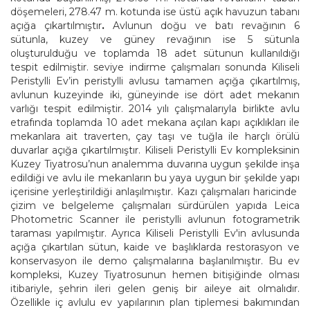
döşemeleri, 278.47 m. kotunda ise üstü açık havuzun tabanı
açığa çıkartılmıştır
.
Avlunun doğu ve batı revağının 6
sütunla, kuzey ve güney revağının ise 5 sütunla
oluşturulduğu ve toplamda 18 adet sütunun kullanıldığı
tespit edilmiştir. seviye indirme çalışmaları sonunda Kiliseli
Peristylli Ev’in peristylli avlusu tamamen açığa çıkartılmış,
avlunun kuzeyinde iki, güneyinde ise dört adet mekanın
varlığı tespit edilmiştir. 2014 yılı çalışmalarıyla birlikte avlu
etrafında toplamda 10 adet mekana açılan kapı açıklıkları ile
mekanlara ait traverten, çay taşı ve tuğla ile harçlı örülü
duvarlar açığa çıkartılmıştır. Kiliseli Peristylli Ev kompleksinin
Kuzey Tiyatrosu’nun analemma duvarına uygun şekilde inşa
edildiği ve avlu ile mekanların bu yaya uygun bir şekilde yapı
içerisine yerleştirildiği anlaşılmıştır. Kazı çalışmaları haricinde
çizim ve belgeleme çalışmaları sürdürülen yapıda Leica
Photometric Scanner ile peristylli avlunun fotogrametrik
taraması yapılmıştır. Ayrıca Kiliseli Peristylli Ev'in avlusunda
açığa çıkartılan sütun, kaide ve başlıklarda restorasyon ve
konservasyon ile demo çalışmalarına başlanılmıştır. Bu ev
kompleksi, Kuzey Tiyatrosunun hemen bitişiğinde olması
itibariyle, şehrin ileri gelen geniş bir aileye ait olmalıdır.
Özellikle iç avlulu ev yapılarının plan tiplemesi bakımından