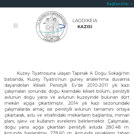
Bağlantılar
LAODIKEIA
KAZISI
Ana Sayfa
/
Kiliseli Peristylli Ev
Kuzey Tiyatrosuna ulaşan Tapınak A Doğu Sokağı’nın
batısında, Kuzey Tiyatro’nun güney analemma duvarına
dayandırılan Kiliseli Peristylli Ev’de 2010-2011 yılı kazı
çalışmaları sonunda; doğu kısımdaki kiliseli bölüm, peristylli
avlunun doğu yarısı ve avlunun kuzeyinde bulunan dört
mekân açığa çıkartılmıştır. 2014 yılı kazı sezonundaki
çalışmalarda amaç ise peristylli avlunun tamamını ortaya
çıkartarak, avlu ve etrafındaki mekanların bağlantısı, mimari
planı, işlevi ve kullanım evrelerini belirlemektir. Çalışmalar,
doğu yarısı açığa çıkartılan peristylli avluda 280.48 m.
kotunda başlanılmış, 278.60 m. kotunda revakların taban