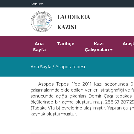
Konum
LAODIKEIA
KAZISI
Ana
Tarihçe
Kazı
Araş
Sayfa
Çalışmaları
Ana Sayfa
/
Asopos Tepesi
Asopos Tepesi 1’de 2011 kazı sezonunda 06.07.
çalışmalarında elde edilen verileri, stratigrafiği v
sonucunda açığa çıkarılan Demir Çağı tabakas
ölçülerinde bir açma oluşturulmuş, 288.59-287.2
(Tabaka VIa-b) evrelerine ulaşılmıştır. Yapılan çal
kaynak oluşturmuştur.