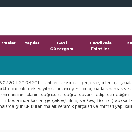
tırmalar
Yapılar
Gezi
Laodikeia
Ba
Güzergahı
Esintileri
2011-20.08.2011 tarihleri arasında gerçekleştirilen çalışma
e farklı dönemlerdeki yayılım alanlarını yeni bir açmada sınamak ve
ı mimarisinin alanın doğusuna doğru devam edip etmediğini
5 m kodlarında kazılar gerçekleştirilmiş ve Geç Roma (Tabaka
ışmalarda günlük kullanıma ait seramik parçaları ve mimari yapı kal