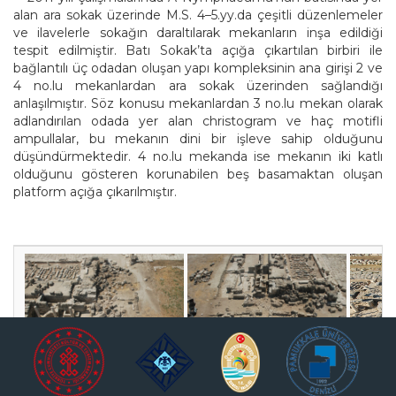
alan ara sokak üzerinde M.S. 4–5.yy.da çeşitli düzenlemeler
ve ilavelerle sokağın daraltılarak mekanların inşa edildiği
tespit edilmiştir. Batı Sokak’ta açığa çıkartılan birbiri ile
bağlantılı üç odadan oluşan yapı kompleksinin ana girişi 2 ve
4 no.lu mekanlardan ara sokak üzerinden sağlandığı
anlaşılmıştır. Söz konusu mekanlardan 3 no.lu mekan olarak
adlandırılan odada yer alan christogram ve haç motifli
ampullalar, bu mekanın dini bir işleve sahip olduğunu
düşündürmektedir. 4 no.lu mekanda ise mekanın iki katlı
olduğunu gösteren korunabilen beş basamaktan oluşan
platform açığa çıkarılmıştır.