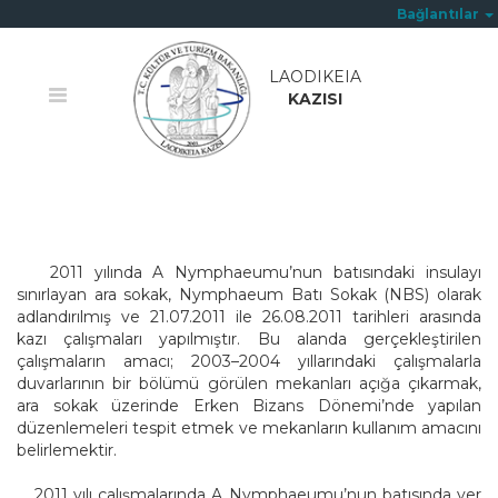
Bağlantılar
LAODIKEIA
KAZISI
Ana Sayfa
/
Nymphaeum Batı Sokak
2011 yılında A Nymphaeumu’nun batısındaki insulayı
sınırlayan ara sokak, Nymphaeum Batı Sokak (NBS) olarak
adlandırılmış ve 21.07.2011 ile 26.08.2011 tarihleri arasında
kazı çalışmaları yapılmıştır. Bu alanda gerçekleştirilen
çalışmaların amacı; 2003–2004 yıllarındaki çalışmalarla
duvarlarının bir bölümü görülen mekanları açığa çıkarmak,
ara sokak üzerinde Erken Bizans Dönemi’nde yapılan
düzenlemeleri tespit etmek ve mekanların kullanım amacını
belirlemektir.
2011 yılı çalışmalarında A Nymphaeumu’nun batısında yer