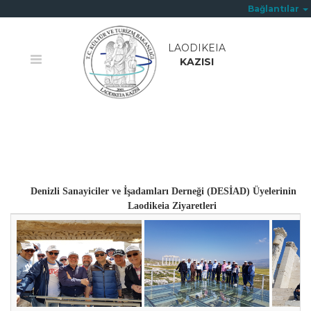
Bağlantılar
LAODIKEIA
KAZISI
Ana Sayfa
/
Ziyaretçiler
Denizli Sanayiciler ve İşadamları Derneği (DESİAD) Üyelerinin
Laodikeia Ziyaretleri