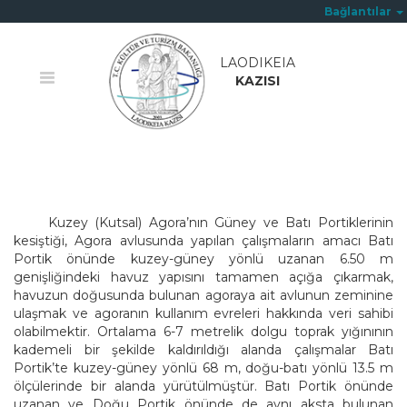
Bağlantılar
LAODIKEIA
KAZISI
Ana Sayfa
/
Kuzey (Kutsal) Agora Güney Avlu Batı
Kuzey (Kutsal) Agora’nın Güney ve Batı Portiklerinin
kesiştiği, Agora avlusunda yapılan çalışmaların amacı Batı
Portik önünde kuzey-güney yönlü uzanan 6.50 m
genişliğindeki havuz yapısını tamamen açığa çıkarmak,
havuzun doğusunda bulunan agoraya ait avlunun zeminine
ulaşmak ve agoranın kullanım evreleri hakkında veri sahibi
olabilmektir.
Ortalama 6-7 metrelik dolgu toprak yığınının
kademeli bir şekilde kaldırıldığı alanda çalışmalar Batı
Portik’te kuzey-güney yönlü 68 m, doğu-batı yönlü 13.5 m
ölçülerinde bir alanda yürütülmüştür. Batı Portik önünde
uzanan ve Doğu Portik önünde de aynı aksta bulunan