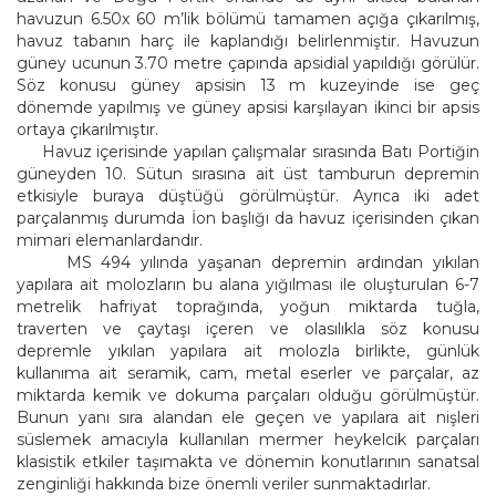
havuzun 6.50x 60 m’lik bölümü tamamen açığa çıkarılmış,
havuz tabanın harç ile kaplandığı belirlenmiştir. Havuzun
güney ucunun 3.70 metre çapında apsidial yapıldığı görülür.
Söz konusu güney apsisin 13 m kuzeyinde ise geç
dönemde yapılmış ve güney apsisi karşılayan ikinci bir apsis
ortaya çıkarılmıştır.
Havuz içerisinde yapılan çalışmalar sırasında Batı Portiğin
güneyden 10. Sütun sırasına ait üst tamburun depremin
etkisiyle buraya düştüğü görülmüştür. Ayrıca iki adet
parçalanmış durumda İon başlığı da havuz içerisinden çıkan
mimari elemanlardandır.
MS 494 yılında yaşanan depremin ardı
ndan yıkılan
yapılara ait molozların bu alana yığılması ile oluşturulan 6-7
metrelik hafriyat toprağında, yoğun miktarda tuğla,
traverten ve çaytaşı içeren ve olasılıkla söz konusu
depremle yıkılan yapılara ait molozla birlikte, günlük
kullanıma ait seramik, cam, metal eserler ve parçalar, az
miktarda kemik ve dokuma parçaları olduğu görülmüştür.
Bunun yanı sıra alandan ele geçen ve yapılara ait nişleri
süslemek amacıyla kullanılan mermer heykelcik parçaları
klasistik etkiler taşımakta ve dönemin konutlarının sanatsal
zenginliği hakkında bize önemli veriler sunmaktadırlar.