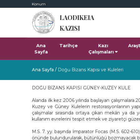
Konum
LAODIKEIA
KAZISI
Ana
Tarihçe
Kazı
Araş
Sayfa
Çalışmaları
Ana Sayfa
/
Doğu Bizans Kapısı ve Kuleleri
DOĞU BİZANS KAPISI GÜNEY-KUZEY KULE
Alanda ilk kez 2006 yılında başlayan çalışmalara 2
Kuzey ve Güney Kulelerin restorasyonlarının yapı
çalışmalar sırasında ortaya çıkan mekân ya da yapı
kullanım evrelerini tespit etmek ve ziyaretçi güzerg
M.S. 7. yy. başında İmparator Focas (M.S. 602-610)
önünde bulundurularak, bütünlüğü bozmayacak bir şe