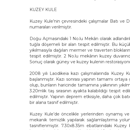
KUZEY KULE
Kuzey Kule’nin çevresindeki çalışmalar Batı ve Do
numaraları verilmiştir.
Doğu Açmasındaki 1 No.lu Mekân olarak adlandırıl
tuğla döşemeli bir alan tespit edilmiştir. Bu küçük
yıkılmasıyla dağılan mermer ve traverten blokların
tespit edilmiştir. 2 No.lu mekânın kuzey duvarındak
Sonuç olarak güney ve kuzey kulenin restorasyonu a
2008 yılı Laodikeia kazı çalışmalarında Kuzey K
başlanmıştır. Kazı sonrası yapının tamamı ortaya 
olup, bunların haricinde tamamına yakınının yık
3.20mlik taş sırasının ayakta kalabildiği tespit ed
edilmiştir. Yapının deprem etkisiyle, daha çok bat
bir alana tasnif edilmiştir.
Kuzey Kule’de öncelikle yerlerinden oynamış ve 
mekanik temizlik yapılarak sağlamlaştırma yoluna
tasniflenmiştir. 7.30x8.35m ebatlarındaki Kuzey Ku