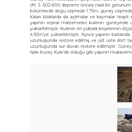
(M. S. 602-610) depremi öncesi nasıl bir görünüm i
bölümlerde doğu cephede 1.75m, güney cephede ise 2
Kalan bloklarda da açılmalar ve kaymalar tespit e
yapının orijinal malzemeleri kulenin güneyinde 
yükseltilmiştir. Kulenin en yüksek köşelerinin öl
4.92m’ye yükseltilmiştir. Ayrıca yapının batısı
uzunluğunda restore edilmiş ve üst üste dört taş
uzunluğunda sur duvarı restore edilmiştir. Güne
tıpkı Kuzey Kule’de olduğu gibi yapının mukavemeti