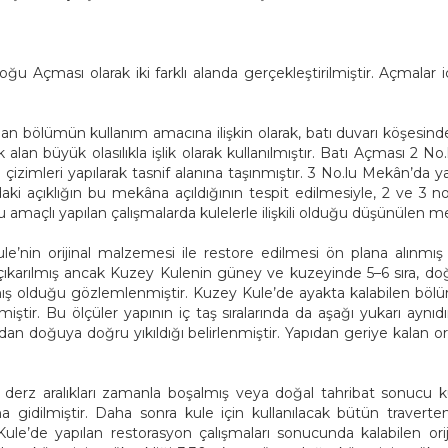
ğu Açması olarak iki farklı alanda gerçekleştirilmiştir. Açmalar 
an bölümün kullanım amacına ilişkin olarak, batı duvarı köşesind
 alan büyük olasılıkla işlik olarak kullanılmıştır. Batı Açması 2 
 çizimleri yapılarak tasnif alanına taşınmıştır. 3 No.lu Mekân’da
i açıklığın bu mekâna açıldığının tespit edilmesiyle, 2 ve 3 no.lu 
maçlı yapılan çalışmalarda kulelerle ilişkili olduğu düşünülen mek
ule’nin orijinal malzemesi ile restore edilmesi ön plana alın
çıkarılmış ancak Kuzey Kulenin güney ve kuzeyinde 5–6 sıra, doğ
ılmış olduğu gözlemlenmiştir. Kuzey Kule’de ayakta kalabilen 
ilmiştir. Bu ölçüler yapının iç taş sıralarında da aşağı yukarı aynı
ıdan doğuya doğru yıkıldığı belirlenmiştir. Yapıdan geriye kalan o
derz aralıkları zamanla boşalmış veya doğal tahribat sonucu 
 gidilmiştir. Daha sonra kule için kullanılacak bütün traverten 
le’de yapılan restorasyon çalışmaları sonucunda kalabilen orijina