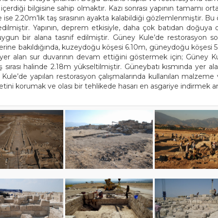
çerdiği bilgisine sahip olmaktır. Kazı sonrası yapının tamamı ort
.20m’lik taş sırasının ayakta kalabildiği gözlemlenmiştir. Bu ölçü
dilmiştir. Yapının, deprem etkisiyle, daha çok batıdan doğuya doğ
uygun bir alana tasnif edilmiştir. Güney Kule’de restorasyon 
çülerine bakıldığında, kuzeydoğu köşesi 6.10m, güneydoğu köşesi 5
nda yer alan sur duvarının devam ettiğini göstermek için; Güney
 sırası halinde 2.18m yükseltilmiştir. Güneybatı kısmında yer al
y Kule’de yapılan restorasyon çalışmalarında kullanılan malzeme
ni korumak ve olası bir tehlikede hasarı en asgariye indirmek ama