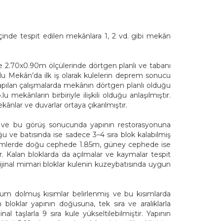
içinde tespit edilen mekânlara 1, 2 vd. gibi mekân
e 2.70x0.90m ölçülerinde dörtgen planlı ve tabanı
No.lu Mekân’da ilk iş olarak kulelerin deprem sonucu
 yapılan çalışmalarda mekânın dörtgen planlı olduğu
mekânların birbiriyle ilişkili olduğu anlaşılmıştır.
ânlar ve duvarlar ortaya çıkarılmıştır.
mış ve bu görüş sonucunda yapının restorasyonuna
u ve batısında ise sadece 3–4 sıra blok kalabilmiş
bölümlerde doğu cephede 1.85m, güney cephede ise
dır. Kalan bloklarda da açılmalar ve kaymalar tespit
rijinal mimari bloklar kulenin kuzeybatısında uygun
kum dolmuş kısımlar belirlenmiş ve bu kısımlarda
bloklar yapının doğusuna, tek sıra ve aralıklarla
l taşlarla 9 sıra kule yükseltilebilmiştir. Yapının