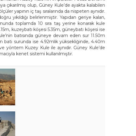
aya çıkarılmış olup, Güney Kule’de ayakta kalabilen
ler yapının iç taş sıralarında da nispeten aynıdır.
ru yıkıldığı belirlenmiştir. Yapıdan geriye kalan,
sonunda toplamda 10 sıra taş yerine konarak kule
.15m, kuzeybatı köşesi 5.35m, güneybatı köşesi ise
 Kule’nin batısında güneye devam eden sur 11.50m
an batı surunda ise 4.92mlik yüksekliğinde, 4.40m
 ve yöntem Kuzey Kule ile aynıdır. Güney Kule’de
cıyla kenet sistemi kullanılmıştır.