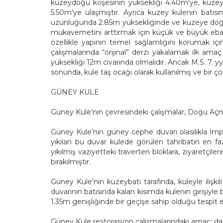
kuzeydoğu köşesinin yüksekliği 4.40m’ye, kuzeyb
5.50m’ye ulaşmıştır. Ayrıca kuzey kulenin batıs
uzunluğunda 2.85m yüksekliğinde ve kuzeye doğru d
mukavemetini arttırmak için küçük ve büyük ebat
özellikle yapının temel sağlamlığını korumak içi
çalışmalarında “orijinal” derzi yakalamak ilk amaç o
yüksekliği 12m civarında olmalıdır. Ancak M.S. 7. 
sonunda, kule taş ocağı olarak kullanılmış ve bir ço
GÜNEY KULE
Güney Kule’nin çevresindeki çalışmalar, Doğu Açm
Güney Kule’nin güney cephe duvarı olasılıkla İm
yıkılan bu duvar kulede görülen tahribatın en f
yıkılmış vaziyetteki traverten bloklara, ziyaretçil
bırakılmıştır.
Güney Kule’nin kuzeybatı tarafında, kuleyle ilişki
duvarının batısında kalan kısımda kulenin girişiyle 
1.35m genişliğinde bir geçişe sahip olduğu tespit ed
Güney Kule restorasyon çalışmalarındaki amaç; d