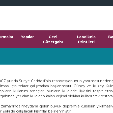
tırmalar
Yapılar
Gezi
Laodikeia
Ba
Güzergahı
Esintileri
007 yılında Suriye Caddesi’nin restorasyonunun yapılması nedeniy
lması için tekrar çalışmalara başlanmıştır. Güney ve Kuzey Kul
ların kullanım amaçları, bunların kulelerle ilişkisini tespit et
âhında yer alan kulelerin kalan orijinal blokları kullanılarak restor
 zamanında meydana gelen büyük depremle kulelerin yıkılmasıyla b
kilde çalışılacak kısımlar belirlenmiştir.