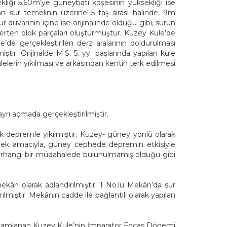
liği 5.60m’ye güneybatı köşesinin yüksekliği ise
n sur temelinin üzerine 5 taş sırası halinde, 9m
uvarının içine ise orijinalinde olduğu gibi, surun
rten blok parçaları oluşturmuştur. Kuzey Kule’de
’de gerçekleştirilen derz aralarının doldurulması
iştir. Orijinalde M.S. 5. yy. başlarında yapılan kule
elerin yıkılması ve arkasından kentin terk edilmesi
ı açmada gerçekleştirilmiştir.
 depremle yıkılmıştır. Kuzey- güney yönlü olarak
ermek amacıyla, güney cephede depremin etkisiyle
çin herhangi bir müdahalede bulunulmamış olduğu gibi
mekân olarak adlandırılmıştır. 1 No.lu Mekân’da sur
ılmıştır. Mekânın cadde ile bağlantılı olarak yapılan
tamamlanan Kuzey Kule’nin İmparator Focas Dönemi