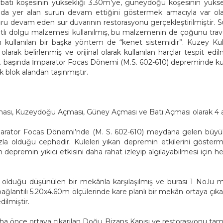
atı köşesinin yüksekliği 3.30m’ye, güneydoğu köşesinin yüksek
ında yer alan surun devam ettiğini göstermek amacıyla var ola
evam eden sur duvarının restorasyonu gerçekleştirilmiştir. Sur d
lı dolgu malzemesi kullanılmış, bu malzemenin de çoğunu trave
n kullanılan bir başka yöntem de “kenet sistemidir”. Kuzey Kule
larak belirlenmiş ve orijinal olarak kullanılan harçlar tespit edilm
yy. başında İmparator Focas Dönemi (M.S. 602-610) depreminde kul
k blok alandan taşınmıştır.
ası, Kuzeydoğu Açması, Güney Açması ve Batı Açması olarak 4 ayr
parator Focas Dönemi’nde (M. S. 602-610) meydana gelen büyük
azla olduğu cephedir. Kuleleri yıkan depremin etkilerini göst
erin depremin yıkıcı etkisini daha rahat izleyip algılayabilmesi i
li olduğu düşünülen bir mekânla karşılaşılmış ve burası 1 No.lu 
bağlantılı 5.20x4.60m ölçülerinde kare planlı bir mekân ortaya çıkar
ilmiştir.
aha önce ortaya çıkarılan Doğu Bizans Kapısı ve restorasyonu 